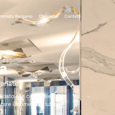
ommiato Bergamo
Chi siamo
Contatti
a
eriate
icato alle cerimonie
tare i momenti di lutto.