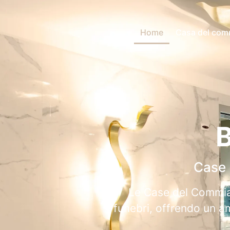
Home
Casa del comm
B
Case 
Le Case del Commiat
funebri, offrendo un am