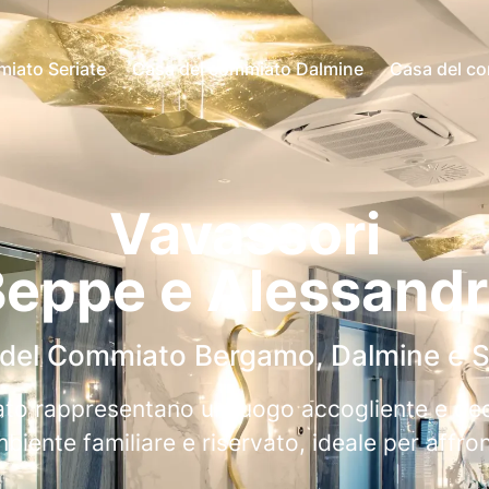
iato Seriate
Casa del commiato Dalmine
Casa del c
Vavassori
eppe e Alessandr
del Commiato Bergamo, Dalmine e S
o rappresentano un luogo accogliente e ded
biente familiare e riservato, ideale per affron